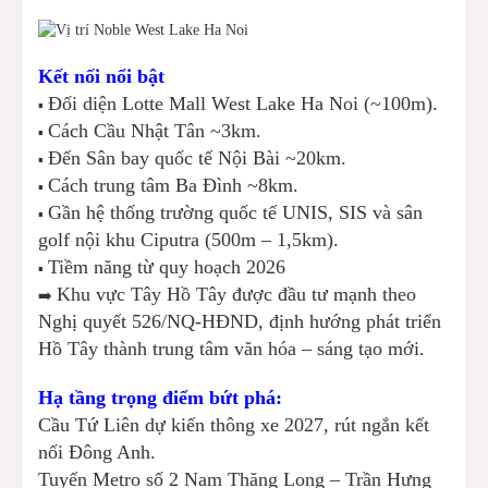
Kết nối nổi bật
Đối diện Lotte Mall West Lake Ha Noi (~100m).
▪️
Cách Cầu Nhật Tân ~3km.
▪️
Đến Sân bay quốc tế Nội Bài ~20km.
▪️
Cách trung tâm Ba Đình ~8km.
▪️
Gần hệ thống trường quốc tế UNIS, SIS và sân
▪️
golf nội khu Ciputra (500m – 1,5km).
Tiềm năng từ quy hoạch 2026
▪️
Khu vực Tây Hồ Tây được đầu tư mạnh theo
➡️
Nghị quyết 526/NQ-HĐND, định hướng phát triển
Hồ Tây thành trung tâm văn hóa – sáng tạo mới.
Hạ tầng trọng điểm bứt phá:
Cầu Tứ Liên dự kiến thông xe 2027, rút ngắn kết
nối Đông Anh.
Tuyến Metro số 2 Nam Thăng Long – Trần Hưng