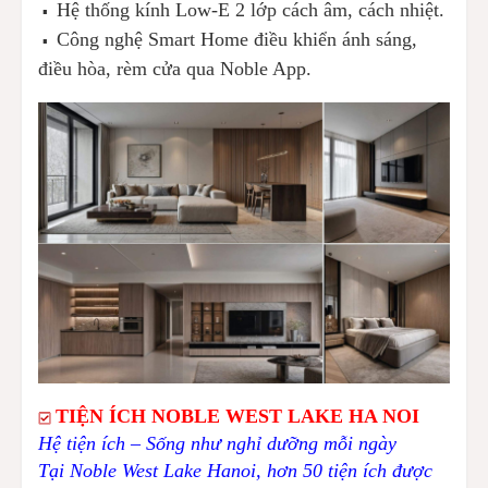
Hệ thống kính Low-E 2 lớp cách âm, cách nhiệt.
▪️
Công nghệ Smart Home điều khiển ánh sáng,
▪️
điều hòa, rèm cửa qua Noble App.
TIỆN ÍCH NOBLE WEST LAKE HA NOI
Hệ tiện ích – Sống như nghỉ dưỡng mỗi ngày
Tại Noble West Lake Hanoi, hơn 50 tiện ích được