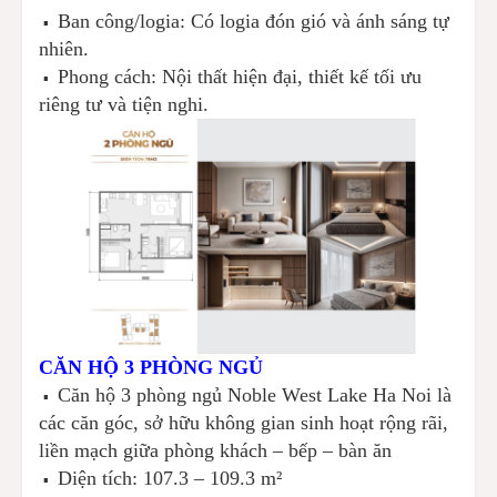
Ban công/logia: Có logia đón gió và ánh sáng tự
▪️
nhiên.
Phong cách: Nội thất hiện đại, thiết kế tối ưu
▪️
riêng tư và tiện nghi.
CĂN HỘ 3 PHÒNG NGỦ
Căn hộ 3 phòng ngủ Noble West Lake Ha Noi là
▪️
các căn góc, sở hữu không gian sinh hoạt rộng rãi,
liền mạch giữa phòng khách – bếp – bàn ăn
Diện tích: 107.3 – 109.3 m²
▪️