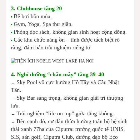
3. Clubhouse tầng 20
Bể bơi bốn mùa.
▪️
Gym, Yoga, Spa thư giãn.
▪️
Phòng đọc sách, không gian sinh hoạt cộng đồng.
▪️
Các khu chức năng ồn – tĩnh được tách biệt rõ
▪️
ràng, đảm bảo trải nghiệm riêng tư.
4. Nghỉ dưỡng “chân mây” tầng 39–40
Sky Pool vô cực hướng Hồ Tây và Cầu Nhật
→
Tân.
Sky Bar sang trọng, không gian giải trí thượng
→
lưu.
Trải nghiệm “life on top” giữa tầng không.
→
Bên cạnh đó, cư dân thừa hưởng toàn bộ hệ sinh
→
thái xanh 77ha của Ciputra: trường quốc tế UNIS,
SIS, sân golf, Ciputra Club, đường dạo bộ Eco