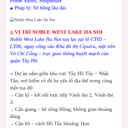
Prime Suites, Shophouse
Pháp lý: Sổ hồng lâu dài.
◉
VỊ TRÍ NOBLE WEST LAKE HA NOI
Noble West Lake Ha Noi tọa lạc tại lô CT05 –
CT06, ngay cổng vào Khu đô thị Ciputra, mặt tiền
Võ Chí Công – trục giao thông huyết mạch của
quận Tây Hồ.
Dự án nằm giữa khu vực Tây Hồ Tây – Nhật
➣
Tân, nơi hiếm có đủ ba yếu tố địa thế trong cùng
một tọa độ:
Cận lộ – kết nối trực tiếp Vành đai 2, Vành đai
→
3.
Cận giang – kề sông Hồng, không gian thoáng
→
đãng.
Cận hồ – cách Hồ Tây khoảng 1km.
→