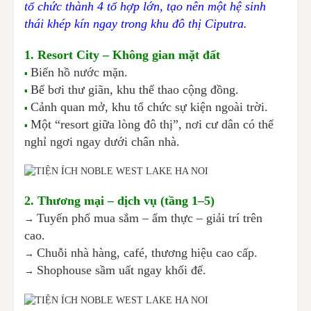
tổ chức thành 4 tổ hợp lớn, tạo nên một hệ sinh
thái khép kín ngay trong khu đô thị Ciputra.
1. Resort City – Không gian mặt đất
Biển hồ nước mặn.
▪️
Bể bơi thư giãn, khu thể thao cộng đồng.
▪️
Cảnh quan mở, khu tổ chức sự kiện ngoài trời.
▪️
Một “resort giữa lòng đô thị”, nơi cư dân có thể
▪️
nghỉ ngơi ngay dưới chân nhà.
2. Thương mại – dịch vụ (tầng 1–5)
Tuyến phố mua sắm – ẩm thực – giải trí trên
→
cao.
Chuỗi nhà hàng, café, thương hiệu cao cấp.
→
Shophouse sầm uất ngay khối đế.
→