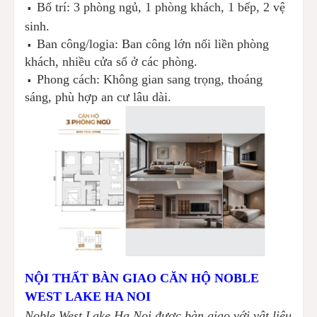
Bố trí: 3 phòng ngủ, 1 phòng khách, 1 bếp, 2 vệ
▪️
sinh.
Ban công/logia: Ban công lớn nối liền phòng
▪️
khách, nhiều cửa sổ ở các phòng.
Phong cách: Không gian sang trọng, thoáng
▪️
sáng, phù hợp an cư lâu dài.
NỘI THẤT BÀN GIAO CĂN HỘ NOBLE
WEST LAKE HA NOI
Noble West Lake Ha Noi được bàn giao với vật liệu