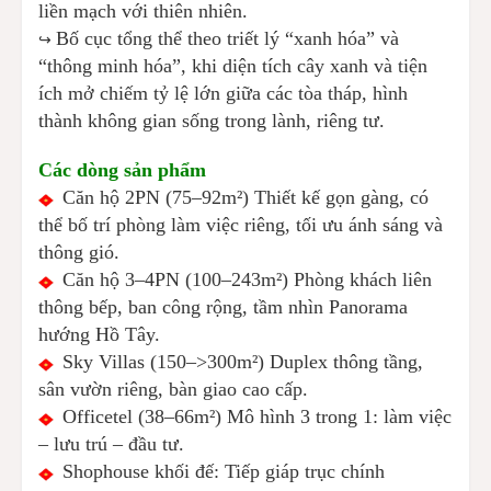
liền mạch với thiên nhiên.
Bố cục tổng thể theo triết lý “xanh hóa” và
↪️
“thông minh hóa”, khi diện tích cây xanh và tiện
ích mở chiếm tỷ lệ lớn giữa các tòa tháp, hình
thành không gian sống trong lành, riêng tư.
Các dòng sản phẩm
Căn hộ 2PN (75–92m²)
Thiết kế gọn gàng, có
thể bố trí phòng làm việc riêng, tối ưu ánh sáng và
thông gió.
Căn hộ 3–4PN (100–243m²) Phòng khách liên
thông bếp, ban công rộng, tầm nhìn Panorama
hướng Hồ Tây.
Sky Villas (150–>300m²) Duplex thông tầng,
sân vườn riêng, bàn giao cao cấp.
Officetel (38–66m²) Mô hình 3 trong 1: làm việc
– lưu trú – đầu tư.
Shophouse khối đế: Tiếp giáp trục chính