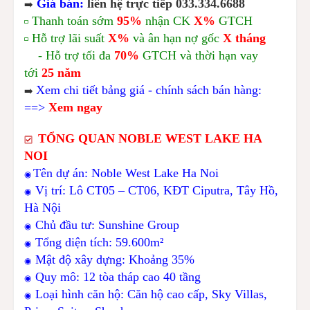
Giá bán:
liên hệ trực tiếp 033.334.6688
➡️
Thanh toán sớm
95%
nhận CK
X%
GTCH
◽
Hỗ trợ lãi suất
X%
và ân hạn nợ gốc
X tháng
◽
- Hỗ trợ tối đa
70%
GTCH và thời hạn vay
tới
25 năm
Xem chi tiết bảng giá - chính sách bán hàng:
➡️
==>
Xem ngay
TỔNG QUAN NOBLE WEST LAKE HA
NOI
Tên dự án: Noble West Lake Ha Noi
◉
Vị trí: Lô CT05 – CT06, KĐT Ciputra, Tây Hồ,
◉
Hà Nội
Chủ đầu tư: Sunshine Group
◉
Tổng diện tích: 59.600m²
◉
Mật độ xây dựng: Khoảng 35%
◉
Quy mô: 12 tòa tháp cao 40 tầng
◉
Loại hình căn hộ: Căn hộ cao cấp, Sky Villas,
◉