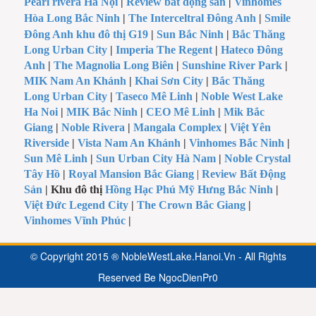
Pearl rivera Hà Nội
|
Review bất động sản
|
Vinhomes
Hòa Long Bắc Ninh
|
The Interceltral Đông Anh
|
Smile
Đông Anh khu đô thị G19
|
Sun Bắc Ninh
|
Bắc Thăng
Long Urban City
|
Imperia The Regent
|
Hateco Đông
Anh
|
The Magnolia Long Biên
|
Sunshine River Park
|
MIK Nam An Khánh
|
Khai Sơn City
|
Bắc Thăng
Long Urban City
|
Taseco Mê Linh
|
Noble West Lake
Ha Noi
|
MIK Bắc Ninh
|
CEO Mê Linh
|
Mik Bắc
Giang
|
Noble Rivera
|
Mangala Complex
|
Việt Yên
Riverside
|
Vista Nam An Khánh
|
Vinhomes Bắc Ninh
|
Sun Mê Linh
|
Sun Urban City Hà Nam
|
Noble Crystal
Tây Hồ
|
Royal Mansion Bắc Giang
|
Review Bất Động
Sản
| Khu đô thị
Hồng Hạc Phú Mỹ Hưng Bắc Ninh
|
Việt Đức Legend City
|
The Crown Bắc Giang
|
Vinhomes Vĩnh Phúc
|
© Copyright 2015 ® NobleWestLake.Hanoi.Vn - All Rights
Reserved Be
NgocDienPr0