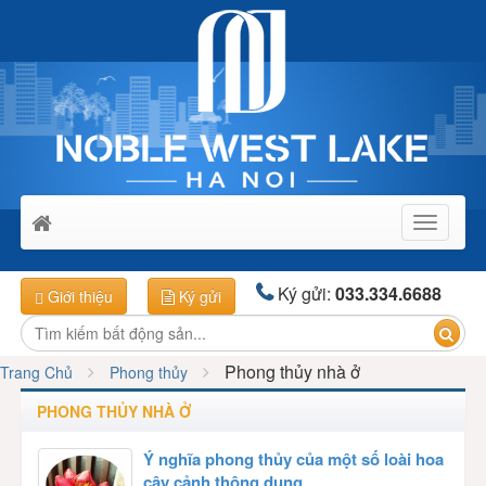
Toggle
navigati
Ký gửi:
033.334.6688
Giới thiệu
Ký gửi
Phong thủy nhà ở
Trang Chủ
Phong thủy
PHONG THỦY NHÀ Ở
Ý nghĩa phong thủy của một số loài hoa
cây cảnh thông dụng