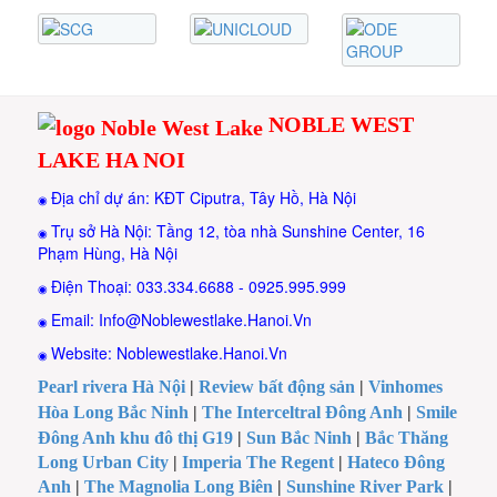
NOBLE WEST
LAKE HA NOI
Địa chỉ dự án: KĐT Ciputra, Tây Hồ, Hà Nội
◉
Trụ sở Hà Nội: Tầng 12, tòa nhà Sunshine Center, 16
◉
Phạm Hùng, Hà Nội
Điện Thoại: 033.334.6688 - 0925.995.999
◉
Email: Info@Noblewestlake.Hanoi.Vn
◉
Website: Noblewestlake.Hanoi.Vn
◉
Pearl rivera Hà Nội
|
Review bất động sản
|
Vinhomes
Hòa Long Bắc Ninh
|
The Interceltral Đông Anh
|
Smile
Đông Anh khu đô thị G19
|
Sun Bắc Ninh
|
Bắc Thăng
Long Urban City
|
Imperia The Regent
|
Hateco Đông
Anh
|
The Magnolia Long Biên
|
Sunshine River Park
|