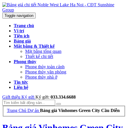
Toggle navigation
Trang chủ
Vị trí
Tiện ích
Bảng giá
Mặt bằng & Thiết kế
Mặt bằng tổng quan
Thiết kế chi tiết
Phong thủy
Phong thủy toàn cảnh
Phong thủy văn phòng
Phong thủy nhà ở
Tin tức
Liên hệ
Giới thiệu
Ký gửi
Ký gửi:
033.334.6688
Trang Chủ
Dự án
Bảng giá Vinhomes Green City Cầu Diễn
Bảng giá Vinhomes Green City