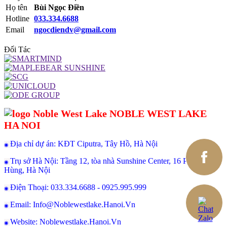
Họ tên
Bùi Ngọc Điền
Hotline
033.334.6688
Email
ngocdiendv@gmail.com
Đối Tác
NOBLE WEST LAKE
HA NOI
Địa chỉ dự án: KĐT Ciputra, Tây Hồ, Hà Nội
◉
Trụ sở Hà Nội: Tầng 12, tòa nhà Sunshine Center, 16 Phạm
◉
Hùng, Hà Nội
Điện Thoại: 033.334.6688 - 0925.995.999
◉
Email: Info@Noblewestlake.Hanoi.Vn
◉
Website: Noblewestlake.Hanoi.Vn
◉