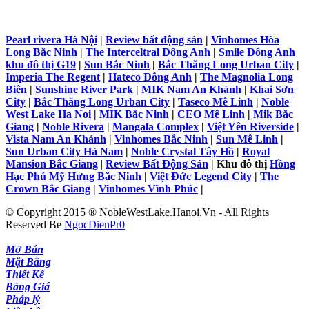
Pearl rivera Hà Nội
|
Review bất động sản
|
Vinhomes Hòa
Long Bắc Ninh
|
The Interceltral Đông Anh
|
Smile Đông Anh
khu đô thị G19
|
Sun Bắc Ninh
|
Bắc Thăng Long Urban City
|
Imperia The Regent
|
Hateco Đông Anh
|
The Magnolia Long
Biên
|
Sunshine River Park
|
MIK Nam An Khánh
|
Khai Sơn
City
|
Bắc Thăng Long Urban City
|
Taseco Mê Linh
|
Noble
West Lake Ha Noi
|
MIK Bắc Ninh
|
CEO Mê Linh
|
Mik Bắc
Giang
|
Noble Rivera
|
Mangala Complex
|
Việt Yên Riverside
|
Vista Nam An Khánh
|
Vinhomes Bắc Ninh
|
Sun Mê Linh
|
Sun Urban City Hà Nam
|
Noble Crystal Tây Hồ
|
Royal
Mansion Bắc Giang
|
Review Bất Động Sản
| Khu đô thị
Hồng
Hạc Phú Mỹ Hưng Bắc Ninh
|
Việt Đức Legend City
|
The
Crown Bắc Giang
|
Vinhomes Vĩnh Phúc
|
© Copyright 2015 ® NobleWestLake.Hanoi.Vn - All Rights
Reserved Be
NgocDienPr0
Mở Bán
Mặt Bằng
Thiết Kế
Bảng Giá
Pháp lý