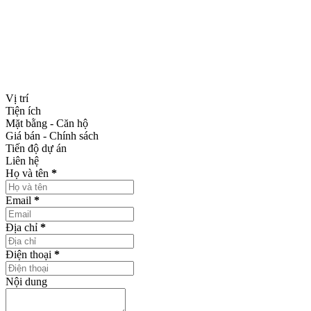
thông, mệnh giá 10.000 đồng/cổ phần của CTCP Bất động
sản Hồng Ngân. Tổng giá trị số cổ phiếu này tương ứng
1.286 tỷ đồng, chiếm 99% vốn điều lệ của BĐS Hồng
Ngân. Vinhomes Green City Cầu Diễn sẽ được triển khai
sớm trong thời gian sắp tới
Vị trí
Tiện ích
Mặt bằng - Căn hộ
Giá bán - Chính sách
Tiến độ dự án
Liên hệ
Họ và tên
*
Email
*
Địa chỉ
*
Điện thoại
*
Nội dung