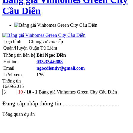
Cầu Diễn
Loại hình
Chung cư cao cấp
Quận/Huyện
Quận Từ Liêm
Thông tin liên hệ
Bùi Ngọc Điền
Hotline
033.334.6688
Email
ngocdiendv@gmail.com
Lượt xem
176
Thông tin
16/09/2015
10
/
10
-
1
Bảng giá Vinhomes Green City Cầu Diễn
Đang cập nhập thông tin.......................................
Tổng quan dự án
Ngày 11/8 vừa qua UBND thành phố Hà Nội đã chấp
thuận đầu tư xây dựng dự án Khu chức năng đô thị thành
phố xanh Green City – tọa lạc tại Phường Cầu Diễn, Quận