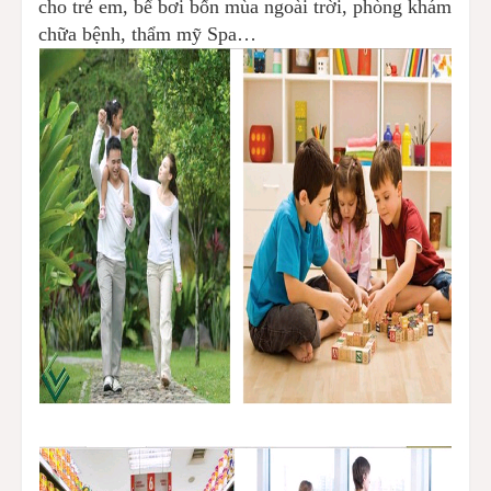
cho trẻ em, bể bơi bốn mùa ngoài trời, phòng khám
chữa bệnh, thẩm mỹ Spa…