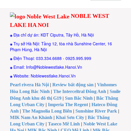
NOBLE WEST
LAKE HA NOI
Địa chỉ dự án: KĐT Ciputra, Tây Hồ, Hà Nội
◉
Trụ sở Hà Nội: Tầng 12, tòa nhà Sunshine Center, 16
◉
Phạm Hùng, Hà Nội
Điện Thoại: 033.334.6688 - 0925.995.999
◉
Email: Info@Noblewestlake.Hanoi.Vn
◉
Website: Noblewestlake.Hanoi.Vn
◉
Pearl rivera Hà Nội
|
Review bất động sản
|
Vinhomes
Hòa Long Bắc Ninh
|
The Interceltral Đông Anh
|
Smile
Đông Anh khu đô thị G19
|
Sun Bắc Ninh
|
Bắc Thăng
Long Urban City
|
Imperia The Regent
|
Hateco Đông
Anh
|
The Magnolia Long Biên
|
Sunshine River Park
|
MIK Nam An Khánh
|
Khai Sơn City
|
Bắc Thăng
Long Urban City
|
Taseco Mê Linh
|
Noble West Lake
Ha Noi
|
MIK Bắc Ninh
|
CEO Mê Linh
|
Mik Bắc