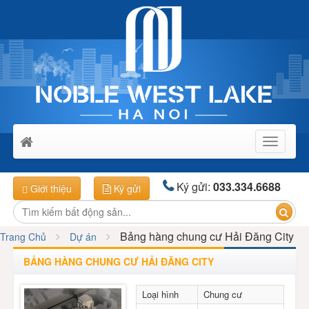
Toggle
navigati
Ký gửi:
033.334.6688
Giới thiệu
Ký gửi
Bảng hàng chung cư Hải Đăng City
Trang Chủ
Dự án
BẢNG HÀNG CHUNG CƯ HẢI ĐĂNG CITY
Loại hình
Chung cư