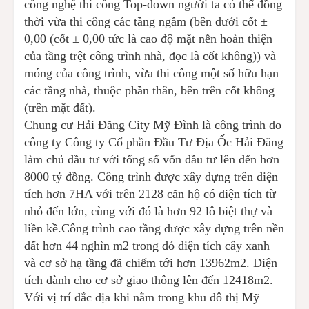
công nghệ thi công Top-down người ta có thể đồng
thời vừa thi công các tầng ngầm (bên dưới cốt ±
0,00 (cốt ± 0,00 tức là cao độ mặt nền hoàn thiện
của tầng trệt công trình nhà, đọc là cốt không)) và
móng của công trình, vừa thi công một số hữu hạn
các tầng nhà, thuộc phần thân, bên trên cốt không
(trên mặt đất).
Chung cư Hải Đăng City Mỹ Đình là công trình do
công ty Công ty Cổ phần Đầu Tư Địa Ốc Hải Đăng
làm chủ đầu tư với tổng số vốn đầu tư lên đến hơn
8000 tỷ đồng. Công trình được xây dựng trên diện
tích hơn 7HA với trên 2128 căn hộ có diện tích từ
nhỏ đến lớn, cùng với đó là hơn 92 lô biệt thự và
liền kề.Công trình cao tầng được xây dựng trên nền
đất hơn 44 nghìn m2 trong đó diện tích cây xanh
và cơ sở hạ tầng đã chiếm tới hơn 13962m2. Diện
tích dành cho cơ sở giao thông lên đến 12418m2.
Với vị trí đắc địa khi nằm trong khu đô thị Mỹ