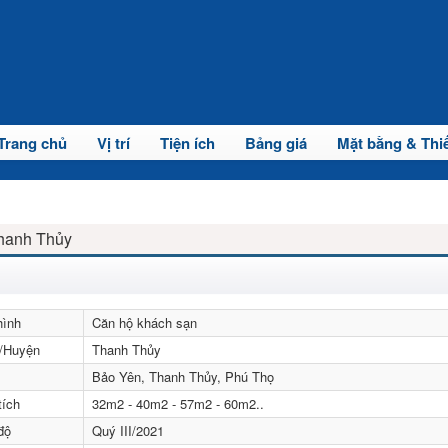
Trang chủ
Vị trí
Tiện ích
Bảng giá
Mặt bằng & Thiế
hanh Thủy
hình
Căn hộ khách sạn
/Huyện
Thanh Thủy
Bảo Yên, Thanh Thủy, Phú Thọ
tích
32m2 - 40m2 - 57m2 - 60m2..
độ
Quý III/2021