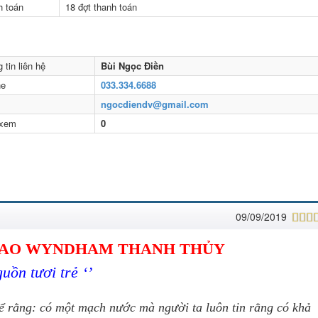
h toán
18 đợt thanh toán
25tr/m2 full nội th
 tin liên hệ
Bùi Ngọc Điền
ne
033.334.6688
l
ngocdiendv@gmail.com
 xem
0
09/09/2019
 SAO WYNDHAM THANH THỦY
guồn tươi trẻ ‘’
kể rằng: có một mạch nước mà người ta luôn tin rằng có khả