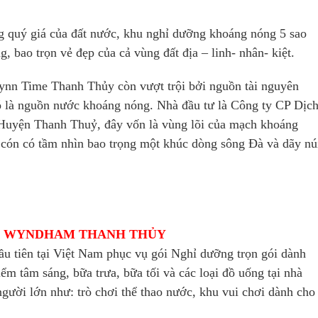
ng quý giá của đất nước, khu nghỉ dưỡng khoáng nóng 5 sao
ao trọn vẻ đẹp của cả vùng đất địa – linh- nhân- kiệt.
nn Time Thanh Thủy còn vượt trội bởi nguồn tài nguyên
ó là nguồn nước khoáng nóng. Nhà đầu tư là Công ty CP Dịc
m Huyện Thanh Thuỷ, đây vốn là vùng lõi của mạch khoáng
 cón có tầm nhìn bao trọng một khúc dòng sông Đà và dãy nú
ÁN WYNDHAM THANH THỦY
 tiên tại Việt Nam phục vụ gói Nghỉ dưỡng trọn gói dành
ểm tâm sáng, bữa trưa, bữa tối và các loại đồ uống tại nhà
 người lớn như: trò chơi thể thao nước, khu vui chơi dành cho