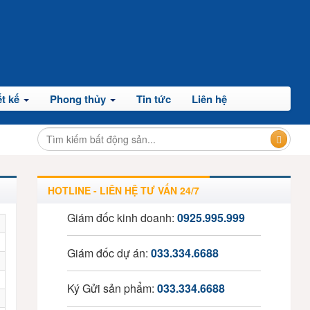
t kế
Phong thủy
Tin tức
Liên hệ
HOTLINE - LIÊN HỆ TƯ VẤN 24/7
Giám đốc kinh doanh:
0925.995.999
Giám đốc dự án:
033.334.6688
Ký Gửi sản phẩm:
033.334.6688