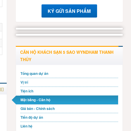
KÝ GỬI SẢN PHẨM
ất
CĂN HỘ KHÁCH SẠN 5 SAO WYNDHAM THANH
THỦY
Tổng quan dự án
Vị trí
Tiện ích
Mặt bằng - Căn hộ
Giá bán - Chính sách
Tiến độ dự án
Liên hệ