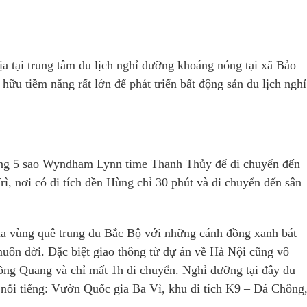
 tại trung tâm du lịch nghỉ dưỡng khoáng nóng tại xã Bảo
ữu tiềm năng rất lớn để phát triển bất động sản du lịch nghỉ
óng 5 sao Wyndham Lynn time Thanh Thủy để di chuyển đến
ì, nơi có di tích đền Hùng chỉ 30 phút và di chuyển đến sân
ủa vùng quê trung du Bắc Bộ với những cánh đồng xanh bát
muôn đời. Đặc biệt giao thông từ dự án về Hà Nội cũng vô
ồng Quang và chỉ mất 1h di chuyển. Nghỉ dưỡng tại đây du
ử nổi tiếng: Vườn Quốc gia Ba Vì, khu di tích K9 – Đá Chông