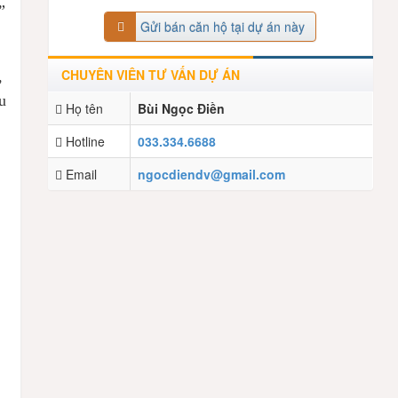
”
Gửi bán căn hộ tại dự án này
CHUYÊN VIÊN TƯ VẤN DỰ ÁN
,
u
Họ tên
Bùi Ngọc Điền
Hotline
033.334.6688
Email
ngocdiendv@gmail.com