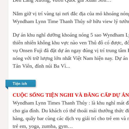
Nắm giữ vị trí vàng tại nơi đắc địa của mỏ khoáng nó
Wyndham Lynn Time Thanh Thủy sở hữu view lý tưởng, b
Dự án khu nghỉ dưỡng khoáng nóng 5 sao Wyndham Ly
thiên nhiên không khu vực nào ven Thủ đô có được, đ
vụ Onsen Fuji đã đặt dự án ngay đúng vị trí trung tâ
nóng với trữ lượng lớn nhất Việt Nam hiện nay. Dự án
Tản Viên, đỉnh núi Ba Vì...
Tiện ích
CUỘC SỐNG TIỆN NGHI VÀ ĐẲNG CẤP DỰ 
Wyndham Lynn Times Thanh Thủy : là khu nghỉ mát đầu
cho gia đình. Du khách có thể thoải mái thưởng thức đi
hàng, quầy bar cùng các dịch vụ giải trí cho trẻ em và
trẻ em, yoga, zumba, gym…