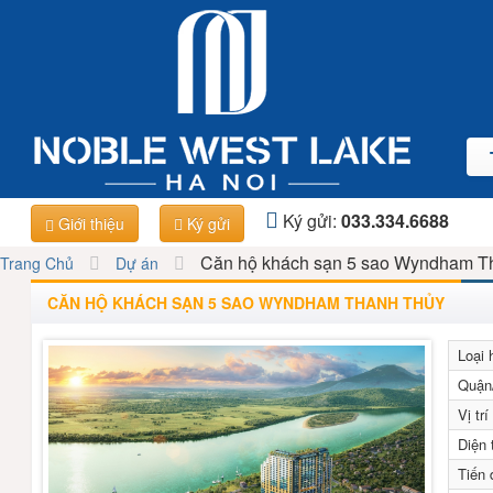
Ký gửi:
033.334.6688
Giới thiệu
Ký gửi
Căn hộ khách sạn 5 sao Wyndham T
Trang Chủ
Dự án
CĂN HỘ KHÁCH SẠN 5 SAO WYNDHAM THANH THỦY
Loại 
Quận
Vị trí
Diện 
Tiến 