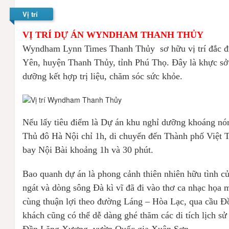
Vị trí
VỊ TRÍ DỰ ÁN WYNDHAM THANH THỦY
Wyndham Lynn Times Thanh Thủy sơ hữu vị trí đắc địa
Yên, huyện Thanh Thủy, tỉnh Phú Thọ. Đây là khực sở h
dưỡng kết hợp trị liệu, chăm sóc sức khỏe.
Nếu lấy tiêu điểm là Dự án khu nghỉ dưỡng khoáng n
Thủ đô Hà Nội chỉ 1h, di chuyển đến Thành phố Việt Tr
bay Nội Bài khoảng 1h và 30 phút.
Bao quanh dự án là phong cảnh thiên nhiên hữu tình c
ngát và dòng sông Đà kì vĩ đã đi vào thơ ca nhạc họa 
cùng thuận lợi theo đường Láng – Hòa Lạc, qua cầu Đ
khách cũng có thể dễ dàng ghé thăm các di tích lịch s
Đền Lăng Xương, vườn Quốc gia Xuân Sơn…