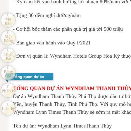
- Ký cam kết vận hành hưởng lợi nhuận 80%/năm vớ
- Tặng 30 đêm nghỉ dưỡng/năm
Mở
Bán
- Cơ hội bốc thăm các phần quà trị giá tới 500 triệu
Mặt
Bằng
- Bàn giao vận hành vào Quý I/2021
Thiết
- Đơn vị quản lí: Wyndham Hotels Group Hoa Kỳ thuộc
Kế
Bảng
Tổng quan dự án
Giá
TỔNG QUAN DỰ ÁN WYNDHAM THANH THỦ
Pháp lý
Dự án Wyndham Thanh Thủy Phú Thọ được đầu tư bởi C
Yên, huyện Thanh Thủy, Tỉnh Phú Thọ. Với quy mô hơn
Liên hệ
Wyndham Lynn Times Thanh Thủy sẽ sớm ra mắt khách 
Tên dự án: Wyndham Lynn TimesThanh Thủy