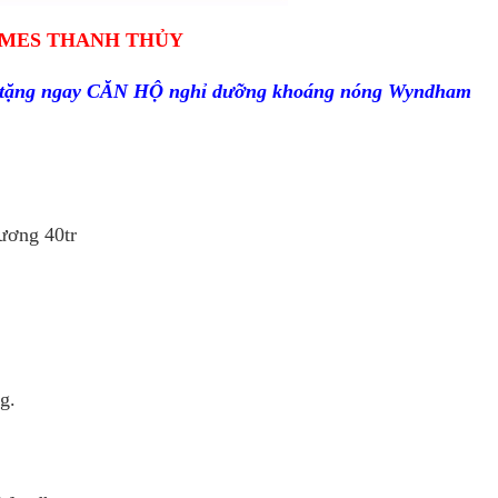
IMES THANH THỦY
ợc tặng ngay CĂN HỘ nghỉ dưỡng khoáng nóng Wyndham
đương 40tr
g.