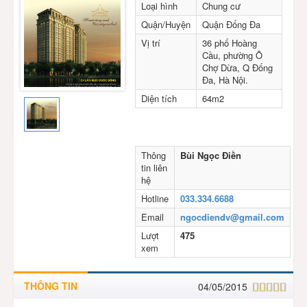
Loại hình
Chung cư
Quận/Huyện
Quận Đống Đa
Vị trí
36 phố Hoàng
Cầu, phường Ô
Chợ Dừa, Q Đống
Đa, Hà Nội.
Diện tích
64m2
Liên hệ
Thông
Bùi Ngọc Điền
tin liên
hệ
Hotline
033.334.6688
Email
ngocdiendv@gmail.com
Lượt
475
xem
THÔNG TIN
04/05/2015