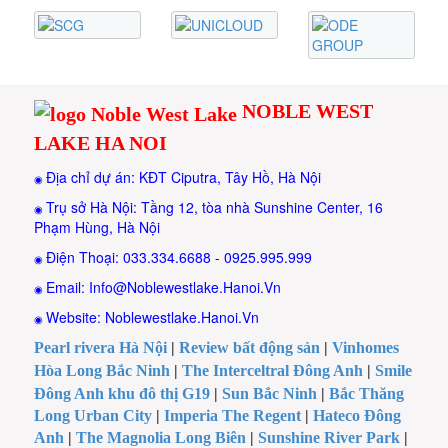
NOBLE WEST
LAKE HA NOI
Địa chỉ dự án: KĐT Ciputra, Tây Hồ, Hà Nội
◉
Trụ sở Hà Nội: Tầng 12, tòa nhà Sunshine Center, 16
◉
Phạm Hùng, Hà Nội
Điện Thoại: 033.334.6688 - 0925.995.999
◉
Email: Info@Noblewestlake.Hanoi.Vn
◉
Website: Noblewestlake.Hanoi.Vn
◉
Pearl rivera Hà Nội
|
Review bất động sản
|
Vinhomes
Hòa Long Bắc Ninh
|
The Interceltral Đông Anh
|
Smile
Đông Anh khu đô thị G19
|
Sun Bắc Ninh
|
Bắc Thăng
Long Urban City
|
Imperia The Regent
|
Hateco Đông
Anh
|
The Magnolia Long Biên
|
Sunshine River Park
|