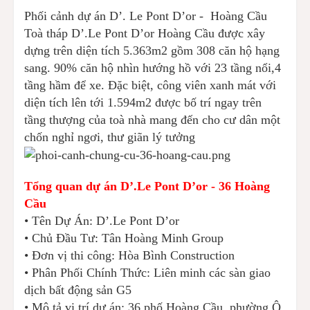
Phối cảnh dự án D’. Le Pont D’or - Hoàng Cầu
Toà tháp D’.Le Pont D’or Hoàng Cầu được xây
dựng trên diện tích 5.363m2 gồm 308 căn hộ hạng
sang. 90% căn hộ nhìn hướng hồ với 23 tầng nổi,4
tầng hầm để xe. Đặc biệt, công viên xanh mát với
diện tích lên tới 1.594m2 được bố trí ngay trên
tầng thượng của toà nhà mang đến cho cư dân một
chốn nghỉ ngơi, thư giãn lý tưởng
Tổng quan dự án D’.Le Pont D’or - 36 Hoàng
Cầu
• Tên Dự Án: D’.Le Pont D’or
• Chủ Đầu Tư: Tân Hoàng Minh Group
• Đơn vị thi công: Hòa Bình Construction
• Phân Phối Chính Thức: Liên minh các sàn giao
dịch bất động sản G5
• Mô tả vị trí dự án: 36 phố Hoàng Cầu, phường Ô