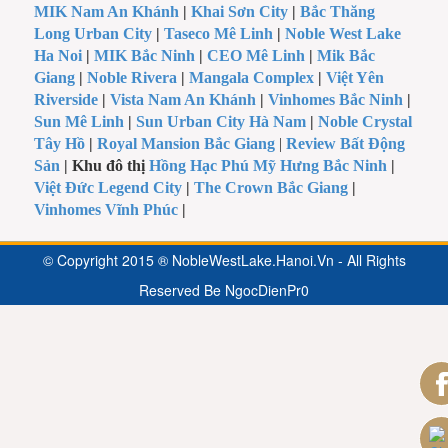
MIK Nam An Khánh
|
Khai Sơn City
|
Bắc Thăng
Long Urban City
|
Taseco Mê Linh
|
Noble West Lake
Ha Noi
|
MIK Bắc Ninh
|
CEO Mê Linh
|
Mik Bắc
Giang
|
Noble Rivera
|
Mangala Complex
|
Việt Yên
Riverside
|
Vista Nam An Khánh
|
Vinhomes Bắc Ninh
|
Sun Mê Linh
|
Sun Urban City Hà Nam
|
Noble Crystal
Tây Hồ
|
Royal Mansion Bắc Giang
|
Review Bất Động
Sản
| Khu đô thị
Hồng Hạc Phú Mỹ Hưng Bắc Ninh
|
Việt Đức Legend City
|
The Crown Bắc Giang
|
Vinhomes Vĩnh Phúc
|
© Copyright 2015 ® NobleWestLake.Hanoi.Vn - All Rights
Reserved Be
NgocDienPr0