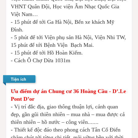
VHNT Quân Đội, Học viện Âm Nhạc Quốc Gia
Việt Nam…
- 15 phút để tới Ga Hà Nội, Bến xe khách Mỹ
Đình.
- 5 phút để tới Viện phụ sản Hà Nội, Viện Nhi TW,
15 phút để tới Bệnh Viện Bạch Mai.
- 15 phút để tới Hồ Hoàn Kiếm.
- Cách Ô Chợ Dừa 1031m
Tiện ích
Ưu điểm dự án Chung cư 36 Hoàng Cầu - D’.Le
Pont D’or
- Vị trí đắc địa, giao thông thuận lợi, cảnh quan
đẹp, gần gũi thiên nhiên – mua nhà – mua được cả
thiên nhiên – hồ nước – công viên.......
- Thiết kế độc đáo theo phong cách Tân Cổ Điển
chăm chút tới từng chi tiết, mãi vững bền với thời