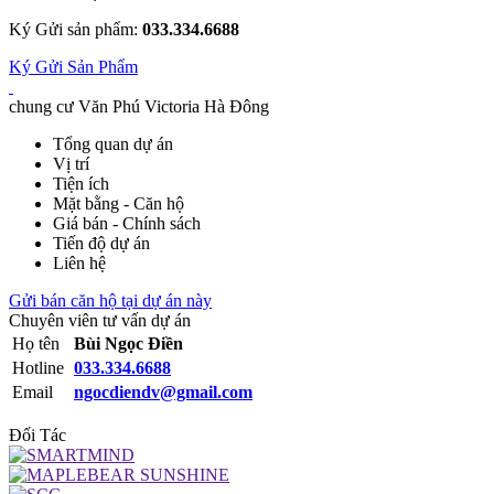
Ký Gửi sản phẩm:
033.334.6688
Ký Gửi Sản Phẩm
chung cư Văn Phú Victoria Hà Đông
Tổng quan dự án
Vị trí
Tiện ích
Mặt bằng - Căn hộ
Giá bán - Chính sách
Tiến độ dự án
Liên hệ
Gửi bán căn hộ tại dự án này
Chuyên viên tư vấn dự án
Họ tên
Bùi Ngọc Điền
Hotline
033.334.6688
Email
ngocdiendv@gmail.com
Đối Tác