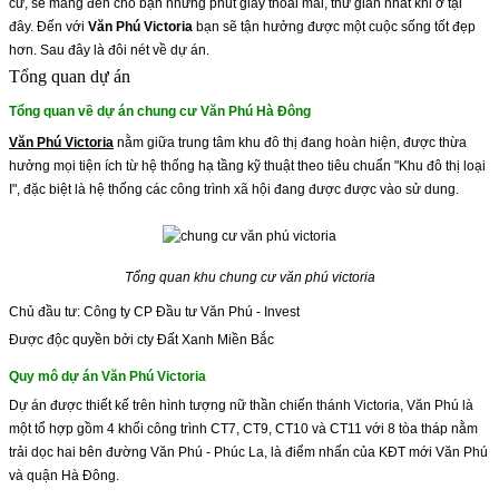
cư, sẽ mang đến cho bạn những phút giây thoải mái, thư giãn nhất khi ở tại
đây.
Đến với
Văn Phú Victoria
bạn sẽ tận hưởng được một cuộc sống tốt đẹp
hơn.
Sau đây là đôi nét về dự án.
Tổng quan dự án
Tổng quan về dự án chung cư Văn Phú Hà Đông
Văn Phú Victoria
nằm giữa trung tâm khu đô thị đang hoàn hiện, được thừa
hưởng mọi tiện ích từ hệ thống hạ tầng kỹ thuật theo tiêu chuẩn "Khu đô thị loại
I", đặc biệt là hệ thống các công trình xã hội đang được được vào sử dung.
Tổng quan khu chung cư văn phú victoria
Chủ đầu tư: Công ty CP Đầu tư Văn Phú - Invest
Được độc quyền bởi cty Đất Xanh Miền Bắc
Quy mô dự án Văn Phú Victoria
Dự án được thiết kế trên hình tượng nữ thần chiến thánh Victoria, Văn Phú là
một tổ hợp gồm 4 khối công trình CT7, CT9, CT10 và CT11 với 8 tòa tháp nằm
trải dọc hai bên đường Văn Phú - Phúc La, là điểm nhấn của KĐT mới Văn Phú
và quận Hà Đông.