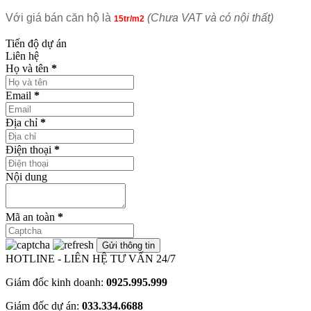
Với giá bán căn hộ là
(Chưa VAT và có nội thất)
15tr/m2
Tiến độ dự án
Liên hệ
Họ và tên
*
Email
*
Địa chỉ
*
Điện thoại
*
Nội dung
Mã an toàn
*
HOTLINE - LIÊN HỆ TƯ VẤN 24/7
Giám đốc kinh doanh:
0925.995.999
Giám đốc dự án:
033.334.6688