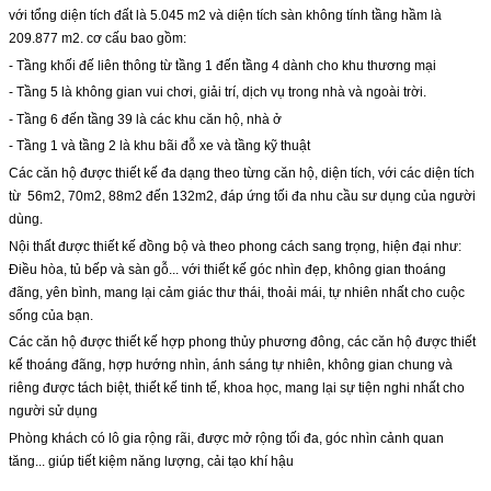
với tổng diện tích đất là 5.045 m2 và diện tích sàn không tính tầng hầm là
209.877 m2. cơ cấu bao gồm:
- Tầng khối đế liên thông từ tầng 1 đến tầng 4 dành cho khu thương mại
- Tầng 5 là không gian vui chơi, giải trí, dịch vụ trong nhà và ngoài trời.
- Tầng 6 đến tầng 39 là các khu căn hộ, nhà ở
- Tầng 1 và tầng 2 là khu bãi đỗ xe và tầng kỹ thuật
Các căn hộ được thiết kế đa dạng theo từng căn hộ, diện tích, với các diện tích
từ
56m2, 70m2, 88m2 đến 132m2, đáp ứng tối đa nhu cầu sư dụng của người
dùng.
Nội thất được thiết kế đồng bộ và theo phong cách sang trọng, hiện đại như:
Điều hòa, tủ bếp và sàn gỗ... với thiết kế góc nhìn đẹp, không gian thoáng
đãng, yên bình, mang lại cảm giác thư thái, thoải mái, tự nhiên nhất cho cuộc
sống của bạn.
Các căn hộ được thiết kế hợp phong thủy phương đông, các căn hộ được thiết
kế thoáng đãng, hợp hướng nhìn, ánh sáng tự nhiên, không gian chung và
riêng được tách biệt, thiết kế tinh tế, khoa học, mang lại sự tiện nghi nhất cho
người sử dụng
Phòng khách có lô gia rộng rãi, được mở rộng tối đa, góc nhìn cảnh quan
tăng... giúp tiết kiệm năng lượng, cải tạo khí hậu