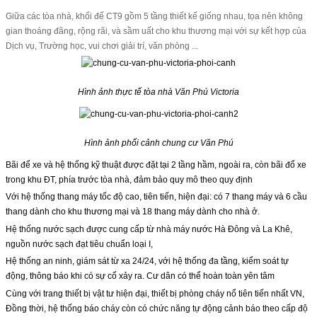
Giữa các tòa nhà, khối đế CT9 gồm 5 tầng thiết kế giống nhau, tọa nên không
gian thoáng đãng, rộng rãi, và sầm uất cho khu thương mại với sự kết hợp của
Dịch vụ, Trường học, vui chơi giải trí, văn phòng ...
Hình ảnh thực tế tòa nhà Văn Phú Victoria
Hình ảnh phối cảnh chung cư Văn Phú
Bãi để xe và hệ thống kỹ thuật được đặt tại 2 tầng hầm, ngoài ra, còn bãi đổ xe
trong khu ĐT, phía trước tòa nhà, đảm bảo quy mô theo quy định
Với hệ thống thang máy tốc độ cao, tiên tiến, hiện đại: có 7 thang máy và 6 cầu
thang dành cho khu thương mại và 18 thang máy dành cho nhà ở.
Hệ thống nước sạch được cung cấp từ nhà máy nước Hà Đông và La Khê,
nguồn nước sạch đạt tiêu chuẩn loại I,
Hệ thống an ninh, giám sát từ xa 24/24, với hệ thống đa tầng, kiểm soát tự
động, thông báo khi có sự cố xảy ra. Cư dân có thể hoàn toàn yên tâm
Cùng với trang thiết bị vật tư hiện đại, thiết bị phòng cháy nổ tiên tiến nhất VN,
Đồng thời, hệ thống báo cháy còn có chức năng tự động cảnh báo theo cấp độ