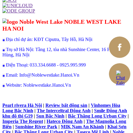
NOBLE WEST LAKE
HA NOI
Địa chỉ dự án: KĐT Ciputra, Tây Hồ, Hà Nội
◉
Trụ sở Hà Nội: Tầng 12, tòa nhà Sunshine Center, 16 Phạm
◉
Hùng, Hà Nội
Điện Thoại: 033.334.6688 - 0925.995.999
◉
Email: Info@Noblewestlake.Hanoi.Vn
◉
Website: Noblewestlake.Hanoi.Vn
◉
Pearl rivera Hà Nội
|
Review bất động sản
|
Vinhomes Hòa
Long Bắc Ninh
|
The Interceltral Đông Anh
|
Smile Đông Anh
khu đô thị G19
|
Sun Bắc Ninh
|
Bắc Thăng Long Urban City
|
Imperia The Regent
|
Hateco Đông Anh
|
The Magnolia Long
Biên
|
Sunshine River Park
|
MIK Nam An Khánh
|
Khai Sơn
City
|
Bắc Thăng Long Urban City
|
Taseco Mê Linh
|
Noble