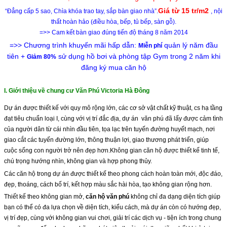
Giá từ 15 tr/m2
“Đẳng cấp 5 sao, Chìa khóa trao tay, sắp bàn giao nhà”.​
, nội
thất hoàn hảo (điều hòa, bếp, tủ bếp, sàn gỗ).
=>> Cam kết bàn giao đúng tiến độ tháng 8 năm 2014
=>> Chương trình khuyến mãi hấp dẫn:
quản lý năm đầu
Miễn phí
tiên +
sử dụng hồ bơi và phòng tập Gym trong 2 năm khi
Giảm 80%
đăng ký mua căn hộ
I. Giới thiệu về chung cư Văn Phú Victoria Hà Đông
Dự án được thiết kế với quy mô rộng lớn, các cơ sở vật chất kỹ thuật, cs hạ tầng
đạt tiêu chuẩn loại I, cùng với vị trí đắc địa, dự án văn phú đã lấy được cảm tình
của người dân từ cái nhìn đầu tiên, tọa lạc trên tuyến đường huyết mạch, nơi
giao cắt các tuyến đường lớn, thông thuận lợi, giao thương phát triển, giúp
cuộc sống con người trở nên đẹp hơn.Không gian căn hộ được thiết kế tinh tế,
chú trọng hướng nhìn, không gian và hợp phong thủy.
Các căn hộ trong dự án được thiết kế theo phong cách hoàn toàn mới, độc đáo,
đẹp, thoáng, cách bố trí, kết hợp màu sắc hài hòa, tạo không gian rộng hơn.
Thiết kế theo không gian mở,
căn hộ văn phú
không chỉ đa dạng diện tích giúp
bạn có thể có đa lựa chọn về diện tích, kiểu cách, mà dự án còn có hướng đẹp,
vị trí đẹp, cùng với không gian vui chơi, giải trí các dịch vụ - tiện ích trong chung