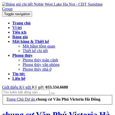
Toggle navigation
Trang chủ
Vị trí
Tiện ích
Bảng giá
Mặt bằng & Thiết kế
Mặt bằng tổng quan
Thiết kế chi tiết
Phong thủy
Phong thủy toàn cảnh
Phong thủy văn phòng
Phong thủy nhà ở
Tin tức
Liên hệ
Giới thiệu
Ký gửi
Ký gửi:
033.334.6688
Trang Chủ
Dự án
chung cư Văn Phú Victoria Hà Đông
chung cư Văn Phú Victoria Hà