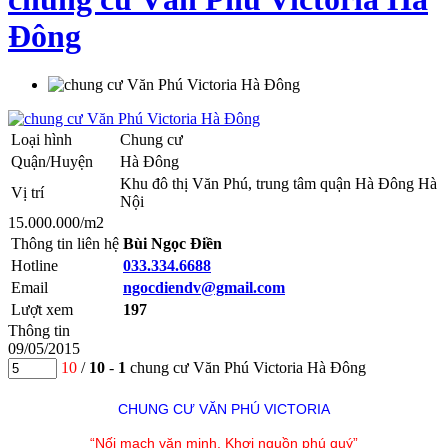
Đông
Loại hình
Chung cư
Quận/Huyện
Hà Đông
Khu đô thị Văn Phú, trung tâm quận Hà Đông Hà
Vị trí
Nội
15.000.000/m2
Thông tin liên hệ
Bùi Ngọc Điền
Hotline
033.334.6688
Email
ngocdiendv@gmail.com
Lượt xem
197
Thông tin
09/05/2015
10
/
10
-
1
chung cư Văn Phú Victoria Hà Đông
CHUNG CƯ VĂN PHÚ VICTORIA
“Nối mạch văn minh. Khơi nguồn phú quý”