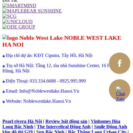
Đối Tác
NOBLE WEST LAKE
HA NOI
Địa chỉ dự án: KĐT Ciputra, Tây Hồ, Hà Nội
◉
Trụ sở Hà Nội: Tầng 12, tòa nhà Sunshine Center, 16 Phạm
◉
Hùng, Hà Nội
Điện Thoại: 033.334.6688 - 0925.995.999
◉
Email: Info@Noblewestlake.Hanoi.Vn
◉
Website: Noblewestlake.Hanoi.Vn
◉
Pearl rivera Hà Nội
|
Review bất động sản
|
Vinhomes Hòa
Long Bắc Ninh
|
The Interceltral Đông Anh
|
Smile Đông Anh
khu đô thị G19
|
Sun Bắc Ninh
|
Bắc Thăng Long Urban City
|