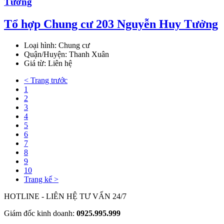
Tổ hợp Chung cư 203 Nguyễn Huy Tưởng
Loại hình:
Chung cư
Quận/Huyện:
Thanh Xuân
Giá từ:
Liên hệ
< Trang trước
1
2
3
4
5
6
7
8
9
10
Trang kế >
HOTLINE - LIÊN HỆ TƯ VẤN 24/7
Giám đốc kinh doanh:
0925.995.999