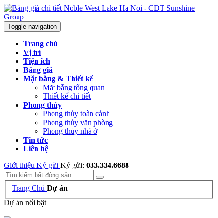
Toggle navigation
Trang chủ
Vị trí
Tiện ích
Bảng giá
Mặt bằng & Thiết kế
Mặt bằng tổng quan
Thiết kế chi tiết
Phong thủy
Phong thủy toàn cảnh
Phong thủy văn phòng
Phong thủy nhà ở
Tin tức
Liên hệ
Giới thiệu
Ký gửi
Ký gửi:
033.334.6688
Trang Chủ
Dự án
Dự án nổi bật