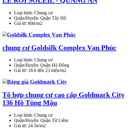
LE ROI SOLEIL - QUẢNG AN
Loại hình:
Chung cư
Quận/Huyện:
Quận Tây Hồ
Giá từ:
80tr/m2
chung cư Goldsilk Complex Vạn Phúc
Loại hình:
Chung cư
Quận/Huyện:
Quận Hà Đông
Giá từ:
18.6 đến 23 triệu/m2
Tổ hợp chung cư cao cấp Goldmark City
136 Hồ Tùng Mậu
Loại hình:
Chung cư
Quận/Huyện:
Quận Từ Liêm
Giá từ:
24.5tr/m2