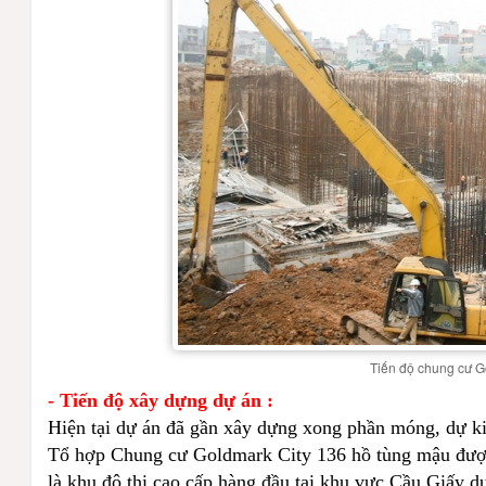
Tiến độ chung cư G
- Tiến độ xây dựng dự án :
Hiện tại dự án đã gần xây dựng xong phần móng, dự ki
Tổ hợp Chung cư Goldmark City 136 hồ tùng mậu được 
là khu đô thị cao cấp hàng đầu tại khu vực Cầu Giấy d