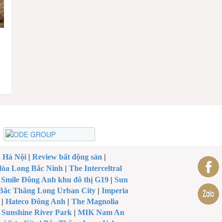
a Hà Nội
|
Review bất động sản
|
òa Long Bắc Ninh
|
The Interceltral
|
Smile Đông Anh khu đô thị G19
|
Sun
Bắc Thăng Long Urban City
|
Imperia
|
Hateco Đông Anh
|
The Magnolia
|
Sunshine River Park
|
MIK Nam An