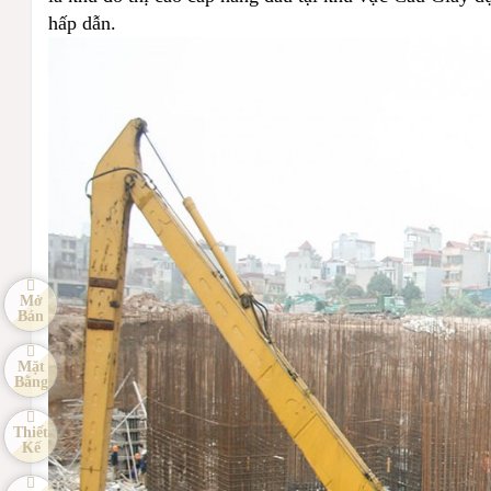
hấp dẫn.
Mở
Bán
Mặt
Bằng
Thiết
Kế