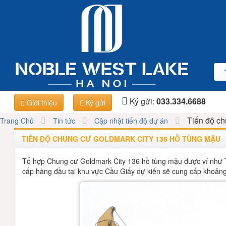
Ký gửi:
033.334.6688
Giới thiệu
Ký gửi
Tiến độ ch
Trang Chủ
Tin tức
Cập nhật tiến độ dự án
TIẾN ĐỘ CHUNG CƯ GOLDMARK CITY 136 HỒ TÙNG MẬU
Tổ hợp Chung cư Goldmark City 136 hồ tùng mậu được ví như Ti
cấp hàng đầu tại khu vực Cầu Giấy dự kiến sẽ cung cấp khoảng