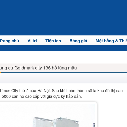
Trang chủ
Vị trí
Tiện ích
Bảng giá
Mặt bằng & Thiế
ung cư Goldmark city 136 hồ tùng mậu
mes City thứ 2 của Hà Nội. Sau khi hoàn thành sẽ là khu đô thị cao
 5000 căn hộ cao cấp với giá cực kỳ hấp dẫn.