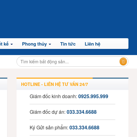
t kế
Phong thủy
Tin tức
Liên hệ
HOTLINE - LIÊN HỆ TƯ VẤN 24/7
Giám đốc kinh doanh:
0925.995.999
Giám đốc dự án:
033.334.6688
Ký Gửi sản phẩm:
033.334.6688