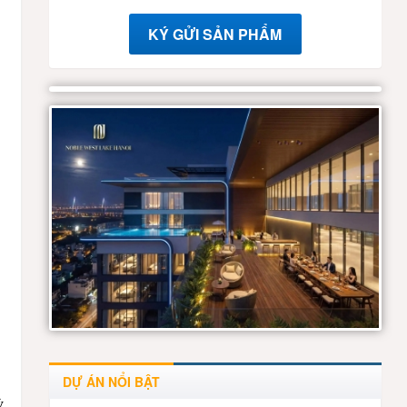
KÝ GỬI SẢN PHẨM
DỰ ÁN NỔI BẬT
ỳ