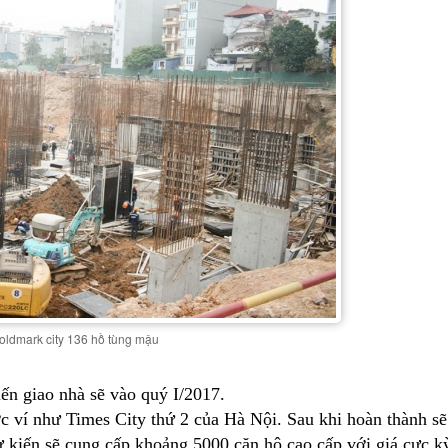
oldmark city 136 hồ tùng mậu
ến giao nhà sẽ vào quý I/2017.
ví như Times City thứ 2 của Hà Nội. Sau khi hoàn thành sẽ
ự kiến sẽ cung cấp khoảng 5000 căn hộ cao cấp với giá cực k