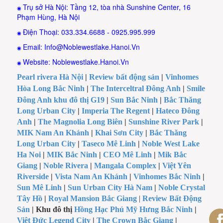
Trụ sở Hà Nội: Tầng 12, tòa nhà Sunshine Center, 16
◉
Phạm Hùng, Hà Nội
Điện Thoại: 033.334.6688 - 0925.995.999
◉
Email: Info@Noblewestlake.Hanoi.Vn
◉
Website: Noblewestlake.Hanoi.Vn
◉
Pearl rivera Hà Nội
|
Review bất động sản
|
Vinhomes
Hòa Long Bắc Ninh
|
The Interceltral Đông Anh
|
Smile
Đông Anh khu đô thị G19
|
Sun Bắc Ninh
|
Bắc Thăng
Long Urban City
|
Imperia The Regent
|
Hateco Đông
Anh
|
The Magnolia Long Biên
|
Sunshine River Park
|
MIK Nam An Khánh
|
Khai Sơn City
|
Bắc Thăng
Long Urban City
|
Taseco Mê Linh
|
Noble West Lake
Ha Noi
|
MIK Bắc Ninh
|
CEO Mê Linh
|
Mik Bắc
Giang
|
Noble Rivera
|
Mangala Complex
|
Việt Yên
Riverside
|
Vista Nam An Khánh
|
Vinhomes Bắc Ninh
|
Sun Mê Linh
|
Sun Urban City Hà Nam
|
Noble Crystal
Tây Hồ
|
Royal Mansion Bắc Giang
|
Review Bất Động
Sản
| Khu đô thị
Hồng Hạc Phú Mỹ Hưng Bắc Ninh
|
Việt Đức Legend City
|
The Crown Bắc Giang
|