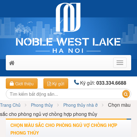
Toggle
navigati
Ký gửi:
033.334.6688
Giới thiệu
Ký gửi
Chọn màu
Trang Chủ
Phong thủy
Phong thủy nhà ở
sắc cho phòng ngủ vợ chồng hợp phong thủy
CHỌN MÀU SẮC CHO PHÒNG NGỦ VỢ CHỒNG HỢP
PHONG THỦY