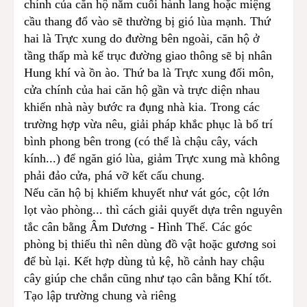
chính của căn hộ nằm cuối hành lang hoặc miệng
cầu thang đổ vào sẽ thường bị gió lùa mạnh. Thứ
hai là Trực xung do đường bên ngoài, căn hộ ở
tầng thấp mà kế trục đường giao thông sẽ bị nhân
Hung khí và ồn ào. Thứ ba là Trực xung đối môn,
cửa chính của hai căn hộ gần và trực diện nhau
khiến nhà này bước ra đụng nhà kia. Trong các
trường hợp vừa nêu, giải pháp khắc phục là bố trí
bình phong bên trong (có thể là chậu cây, vách
kính...) để ngăn gió lùa, giảm Trực xung mà không
phải đảo cửa, phá vỡ kết cấu chung.
Nếu căn hộ bị khiếm khuyết như vát góc, cột lớn
lọt vào phòng... thì cách giải quyết dựa trên nguyên
tắc cân bằng Âm Dương - Hình Thể. Các góc
phòng bị thiếu thì nên dùng đồ vật hoặc gương soi
để bù lại. Kết hợp dùng tủ kệ, hồ cảnh hay chậu
cây giúp che chắn cũng như tạo cân bằng Khí tốt.
Tạo lập trường chung và riêng