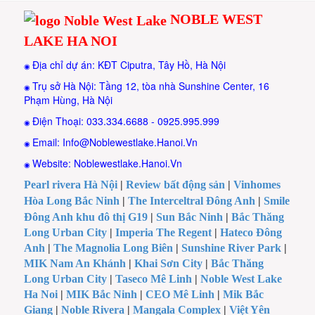
NOBLE WEST
LAKE HA NOI
Địa chỉ dự án: KĐT Ciputra, Tây Hồ, Hà Nội
◉
Trụ sở Hà Nội: Tầng 12, tòa nhà Sunshine Center, 16
◉
Phạm Hùng, Hà Nội
Điện Thoại: 033.334.6688 - 0925.995.999
◉
Email: Info@Noblewestlake.Hanoi.Vn
◉
Website: Noblewestlake.Hanoi.Vn
◉
Pearl rivera Hà Nội
|
Review bất động sản
|
Vinhomes
Hòa Long Bắc Ninh
|
The Interceltral Đông Anh
|
Smile
Đông Anh khu đô thị G19
|
Sun Bắc Ninh
|
Bắc Thăng
Long Urban City
|
Imperia The Regent
|
Hateco Đông
Anh
|
The Magnolia Long Biên
|
Sunshine River Park
|
MIK Nam An Khánh
|
Khai Sơn City
|
Bắc Thăng
Long Urban City
|
Taseco Mê Linh
|
Noble West Lake
Ha Noi
|
MIK Bắc Ninh
|
CEO Mê Linh
|
Mik Bắc
Giang
|
Noble Rivera
|
Mangala Complex
|
Việt Yên