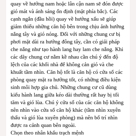
quay về hướng nam hoặc lân cận nam sẽ đón được
gió mát và ánh sáng ổn định (mặt phía bắc). Các
cạnh ngắn (đầu hồi) quay về hướng xấu sẽ giúp
giảm thiểu những căn hộ bên trong chịu ảnh hưởng
nắng tây và gió nóng. Đối với những chung cư bị
phơi mặt dài ra hướng đông tây, cần có giải pháp
che nắng như tạo hành lang hay lam che nắng. Khi
các dãy chung cư nằm kề nhau cần chú ý đến độ
lệch của các khối nhà để không cản gió và che
khuất tầm nhìn. Căn hộ tốt là căn hộ có cửa sổ các
phòng quay mặt ra hướng tốt, có những điều kiện
sinh môi hợp gia chủ. Những chung cư cũ dùng
kiểu hành lang giữa kéo dài thường rất hay bị tối
tăm và gió lùa. Chú ý cửa sổ của các căn hộ không
nên nhìn vào cửa sổ căn hộ khác (tầm nhìn xuyên
thấu và gió lùa xuyên phòng) mà nên bố trí nhìn
được ra cảnh quan bên ngoài.
Chọn theo nhân khẩu trạch mệnh