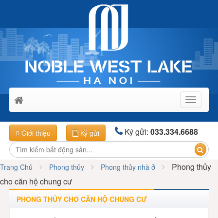
Toggle
navigati
Ký gửi:
033.334.6688
Giới thiệu
Ký gửi
Phong thủy
Trang Chủ
Phong thủy
Phong thủy nhà ở
cho căn hộ chung cư
PHONG THỦY CHO CĂN HỘ CHUNG CƯ