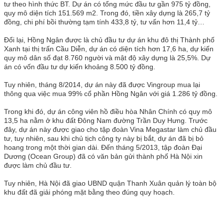
tư theo hình thức BT. Dự án có tổng mức đầu tư gần 975 tỷ đồng,
quy mô diện tích 151.569 m2. Trong đó, tiền xây dựng là 265,7 tỷ
đồng, chi phí bồi thường tạm tính 433,8 tỷ, tư vấn hơn 11,4 tỷ…
Đổi lại, Hồng Ngân được là chủ đầu tư dự án khu đô thị Thành phố
Xanh tại thị trấn Cầu Diễn, dự án có diện tích hơn 17,6 ha, dự kiến
quy mô dân số đạt 8.760 người và mật độ xây dựng là 25,5%. Dự
án có vốn đầu tư dự kiến khoảng 8.500 tỷ đồng.
Tuy nhiên, tháng 8/2014, dự án này đã được Vingroup mua lại
thông qua việc mua 99% cổ phần Hồng Ngân với giá 1.286 tỷ đồng.
Trong khi đó, dự án công viên hồ điều hòa Nhân Chính có quy mô
13,5 ha nằm ở khu đất Đông Nam đường Trần Duy Hưng. Trước
đây, dự án này được giao cho tập đoàn Vina Megastar làm chủ đầu
tư, tuy nhiên, sau khi chủ tịch công ty này bị bắt, dự án đã bị bỏ
hoang trong một thời gian dài. Đến tháng 5/2013, tập đoàn Đại
Dương (Ocean Group) đã có văn bản gửi thành phố Hà Nội xin
được làm chủ đầu tư.
Tuy nhiên, Hà Nội đã giao UBND quận Thanh Xuân quản lý toàn bộ
khu đất đã giải phóng mặt bằng theo đúng quy hoạch.