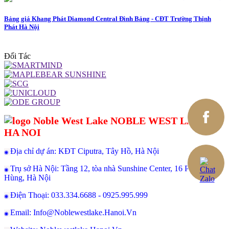
Bảng giá Khang Phát Diamond Central Đình Bảng - CĐT Trường Thịnh
Phát Hà Nội
Đối Tác
NOBLE WEST LAKE
HA NOI
Địa chỉ dự án: KĐT Ciputra, Tây Hồ, Hà Nội
◉
Trụ sở Hà Nội: Tầng 12, tòa nhà Sunshine Center, 16 Phạm
◉
Hùng, Hà Nội
Điện Thoại: 033.334.6688 - 0925.995.999
◉
Email: Info@Noblewestlake.Hanoi.Vn
◉