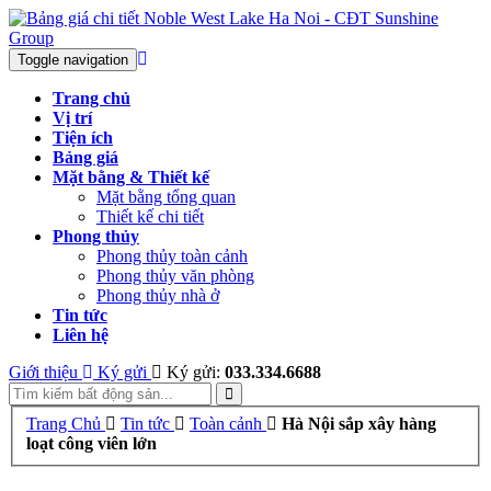
Toggle navigation
Trang chủ
Vị trí
Tiện ích
Bảng giá
Mặt bằng & Thiết kế
Mặt bằng tổng quan
Thiết kế chi tiết
Phong thủy
Phong thủy toàn cảnh
Phong thủy văn phòng
Phong thủy nhà ở
Tin tức
Liên hệ
Giới thiệu
Ký gửi
Ký gửi:
033.334.6688
Trang Chủ
Tin tức
Toàn cảnh
Hà Nội sắp xây hàng
loạt công viên lớn