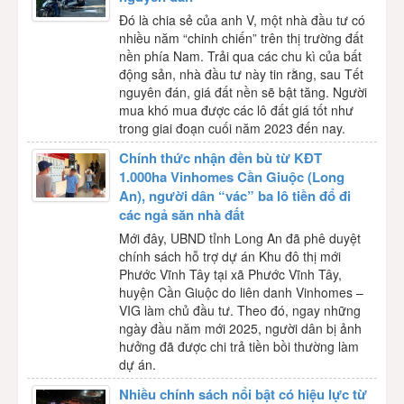
Đó là chia sẻ của anh V, một nhà đầu tư có
nhiều năm “chinh chiến” trên thị trường đất
nền phía Nam. Trải qua các chu kì của bất
động sản, nhà đầu tư này tin rằng, sau Tết
nguyên đán, giá đất nền sẽ bật tăng. Người
mua khó mua được các lô đất giá tốt như
trong giai đoạn cuối năm 2023 đến nay.
Chính thức nhận đền bù từ KĐT
1.000ha Vinhomes Cần Giuộc (Long
An), người dân “vác” ba lô tiền đổ đi
các ngả săn nhà đất
Mới đây, UBND tỉnh Long An đã phê duyệt
chính sách hỗ trợ dự án Khu đô thị mới
Phước Vĩnh Tây tại xã Phước Vĩnh Tây,
huyện Cần Giuộc do liên danh Vinhomes –
VIG làm chủ đầu tư. Theo đó, ngay những
ngày đầu năm mới 2025, người dân bị ảnh
hưởng đã được chi trả tiền bồi thường làm
dự án.
Nhiều chính sách nổi bật có hiệu lực từ