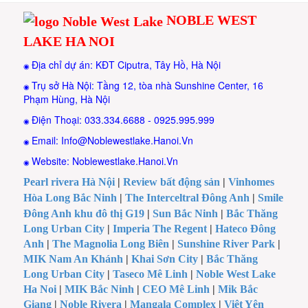
NOBLE WEST
LAKE HA NOI
Địa chỉ dự án: KĐT Ciputra, Tây Hồ, Hà Nội
◉
Trụ sở Hà Nội: Tầng 12, tòa nhà Sunshine Center, 16
◉
Phạm Hùng, Hà Nội
Điện Thoại: 033.334.6688 - 0925.995.999
◉
Email: Info@Noblewestlake.Hanoi.Vn
◉
Website: Noblewestlake.Hanoi.Vn
◉
Pearl rivera Hà Nội
|
Review bất động sản
|
Vinhomes
Hòa Long Bắc Ninh
|
The Interceltral Đông Anh
|
Smile
Đông Anh khu đô thị G19
|
Sun Bắc Ninh
|
Bắc Thăng
Long Urban City
|
Imperia The Regent
|
Hateco Đông
Anh
|
The Magnolia Long Biên
|
Sunshine River Park
|
MIK Nam An Khánh
|
Khai Sơn City
|
Bắc Thăng
Long Urban City
|
Taseco Mê Linh
|
Noble West Lake
Ha Noi
|
MIK Bắc Ninh
|
CEO Mê Linh
|
Mik Bắc
Giang
|
Noble Rivera
|
Mangala Complex
|
Việt Yên