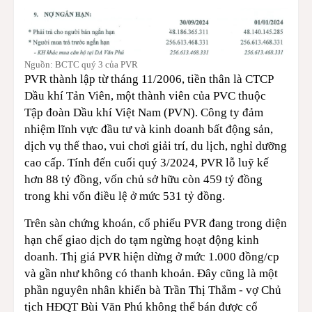
Nguồn: BCTC quý 3 của PVR
PVR thành lập từ tháng 11/2006, tiền thân là CTCP
Dầu khí Tản Viên, một thành viên của PVC thuộc
Tập đoàn Dầu khí Việt Nam (PVN). Công ty đảm
nhiệm lĩnh vực đầu tư và kinh doanh bất động sản,
dịch vụ thể thao, vui chơi giải trí, du lịch, nghỉ dưỡng
cao cấp. Tính đến cuối quý 3/2024, PVR lỗ luỹ kế
hơn 88 tỷ đồng, vốn chủ sở hữu còn 459 tỷ đồng
trong khi vốn điều lệ ở mức 531 tỷ đồng.
Trên sàn chứng khoán, cổ phiếu PVR đang trong diện
hạn chế giao dịch do tạm ngừng hoạt động kinh
doanh. Thị giá PVR hiện dừng ở mức 1.000 đồng/cp
và gần như không có thanh khoản. Đây cũng là một
phần nguyên nhân khiến bà Trần Thị Thắm - vợ Chủ
tịch HĐQT Bùi Văn Phú không thể bán được cổ