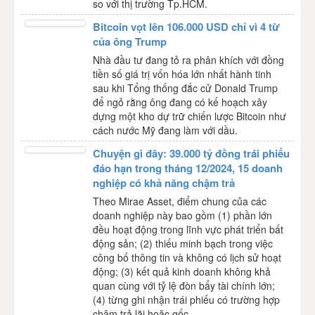
so với thị trường Tp.HCM.
Bitcoin vọt lên 106.000 USD chỉ vì 4 từ
của ông Trump
Nhà đầu tư đang tỏ ra phân khích với đồng
tiền số giá trị vốn hóa lớn nhất hành tinh
sau khi Tổng thống đắc cử Donald Trump
để ngỏ rằng ông đang có kế hoạch xây
dựng một kho dự trữ chiến lược Bitcoin như
cách nước Mỹ đang làm với dầu.
Chuyện gì đây: 39.000 tỷ đồng trái phiếu
đáo hạn trong tháng 12/2024, 15 doanh
nghiệp có khả năng chậm trả
Theo Mirae Asset, điểm chung của các
doanh nghiệp này bao gồm (1) phần lớn
đều hoạt động trong lĩnh vực phát triển bất
động sản; (2) thiếu minh bạch trong việc
công bố thông tin và không có lịch sử hoạt
động; (3) kết quả kinh doanh không khả
quan cùng với tỷ lệ đòn bẩy tài chính lớn;
(4) từng ghi nhận trái phiếu có trường hợp
chậm trả lãi hoặc gốc.