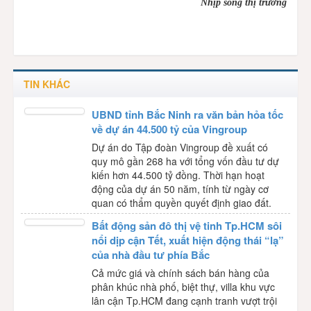
Nhịp sống thị trường
TIN KHÁC
UBND tỉnh Bắc Ninh ra văn bản hỏa tốc
về dự án 44.500 tỷ của Vingroup
Dự án do Tập đoàn Vingroup đề xuất có
quy mô gần 268 ha với tổng vốn đầu tư dự
kiến hơn 44.500 tỷ đồng. Thời hạn hoạt
động của dự án 50 năm, tính từ ngày cơ
quan có thẩm quyền quyết định giao đất.
Bất động sản đô thị vệ tinh Tp.HCM sôi
nổi dịp cận Tết, xuất hiện động thái “lạ”
của nhà đầu tư phía Bắc
Cả mức giá và chính sách bán hàng của
phân khúc nhà phố, biệt thự, villa khu vực
lân cận Tp.HCM đang cạnh tranh vượt trội