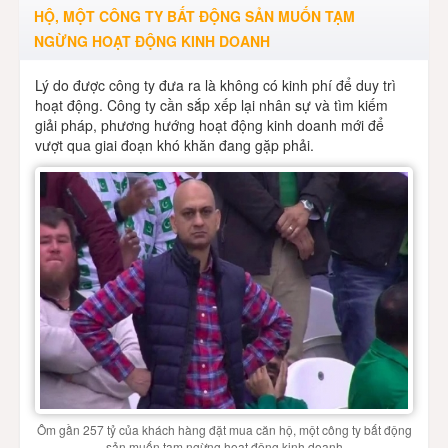
HỘ, MỘT CÔNG TY BẤT ĐỘNG SẢN MUỐN TẠM
NGỪNG HOẠT ĐỘNG KINH DOANH
Lý do được công ty đưa ra là không có kinh phí để duy trì
hoạt động. Công ty cần sắp xếp lại nhân sự và tìm kiếm
giải pháp, phương hướng hoạt động kinh doanh mới để
vượt qua giai đoạn khó khăn đang gặp phải.
Ôm gần 257 tỷ của khách hàng đặt mua căn hộ, một công ty bất động
sản muốn tạm ngừng hoạt động kinh doanh