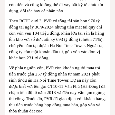
còn tiền và cũng không thể đi vay bất kỳ tổ chức tín
dụng, đối tác hay cá nhân nào.
Theo BCTC quý 3, PVR có tổng tài sản hơn 976 tỷ
đồng tại ngày 30/9/2024 nhưng tiền mặt tại quỹ chỉ
còn vỏn vẹn 104 triệu đồng. Phần lớn tài sản là hàng
tồn kho với số dư cuối kỳ 693 tỷ đồng (chiếm 71%),
chủ yếu nằm tại dự án Ha Noi Time Tower. Ngoài ra,
công ty còn một khoản đầu tư, góp vốn vào đơn vị
khác hơn 231 tỷ đồng.
Về phía nguồn vốn, PVR còn khoản người mua trả
tiền trước gần 257 tỷ đồng nhận từ năm 2021 phát
sinh từ dự án Ha Noi Time Tower. Dự án này còn
được biết với tên gọi CT10-11 Văn Phú (Hà Đông) đã
chậm tiến độ từ năm 2013 và đến nay vẫn tạm ngừng
thi công. Trước đó, PVR đã giao dịch với khách hàng,
thu tiền trước bằng hợp đồng mua bán, góp vốn và
thỏa thuận đặt cọc.