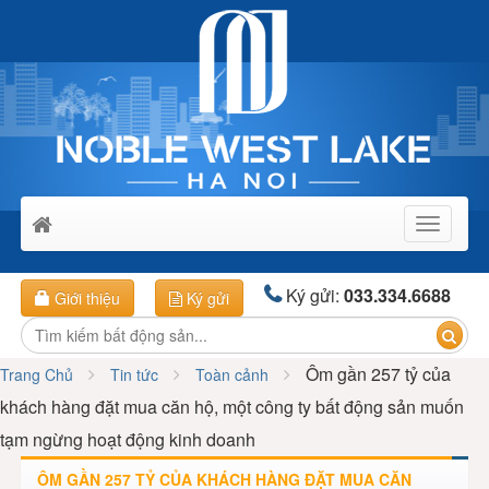
Toggle
navigati
Ký gửi:
033.334.6688
Giới thiệu
Ký gửi
Ôm gần 257 tỷ của
Trang Chủ
Tin tức
Toàn cảnh
khách hàng đặt mua căn hộ, một công ty bất động sản muốn
tạm ngừng hoạt động kinh doanh
ÔM GẦN 257 TỶ CỦA KHÁCH HÀNG ĐẶT MUA CĂN