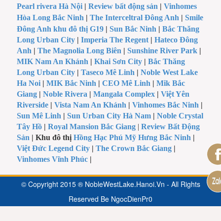
Pearl rivera Hà Nội
|
Review bất động sản
|
Vinhomes
Hòa Long Bắc Ninh
|
The Interceltral Đông Anh
|
Smile
Đông Anh khu đô thị G19
|
Sun Bắc Ninh
|
Bắc Thăng
Long Urban City
|
Imperia The Regent
|
Hateco Đông
Anh
|
The Magnolia Long Biên
|
Sunshine River Park
|
MIK Nam An Khánh
|
Khai Sơn City
|
Bắc Thăng
Long Urban City
|
Taseco Mê Linh
|
Noble West Lake
Ha Noi
|
MIK Bắc Ninh
|
CEO Mê Linh
|
Mik Bắc
Giang
|
Noble Rivera
|
Mangala Complex
|
Việt Yên
Riverside
|
Vista Nam An Khánh
|
Vinhomes Bắc Ninh
|
Sun Mê Linh
|
Sun Urban City Hà Nam
|
Noble Crystal
Tây Hồ
|
Royal Mansion Bắc Giang
|
Review Bất Động
Sản
| Khu đô thị
Hồng Hạc Phú Mỹ Hưng Bắc Ninh
|
Việt Đức Legend City
|
The Crown Bắc Giang
|
Vinhomes Vĩnh Phúc
|
© Copyright 2015 ® NobleWestLake.Hanoi.Vn - All Rights
Reserved Be
NgocDienPr0