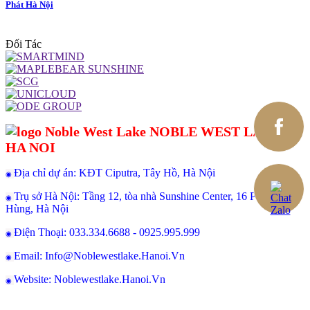
Phát Hà Nội
Đối Tác
NOBLE WEST LAKE
HA NOI
Địa chỉ dự án: KĐT Ciputra, Tây Hồ, Hà Nội
◉
Trụ sở Hà Nội: Tầng 12, tòa nhà Sunshine Center, 16 Phạm
◉
Hùng, Hà Nội
Điện Thoại: 033.334.6688 - 0925.995.999
◉
Email: Info@Noblewestlake.Hanoi.Vn
◉
Website: Noblewestlake.Hanoi.Vn
◉