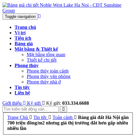
Toggle navigation
Trang chủ
Vị trí
Tiện ích
Bảng giá
Mặt bằng & Thiết kế
Mặt bằng tổng quan
Thiết kế chi tiết
Phong thủy
Phong thủy toàn cảnh
Phong thủy văn phòng
Phong thủy nhà ở
Tin tức
Liên hệ
Giới thiệu
Ký gửi
Ký gửi:
033.334.6688
Trang Chủ
Tin tức
Toàn cảnh
Bảng giá đất Hà Nội gần
700 triệu đồng/m2 nhưng giá thị trường đắt hơn gấp nhiều
nhiều lần