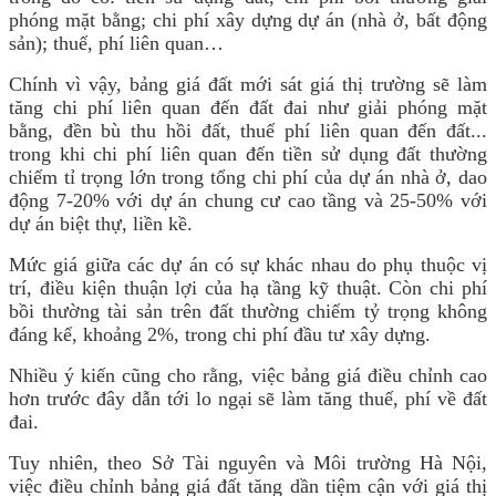
phóng mặt bằng; chi phí xây dựng dự án (nhà ở, bất động
sản); thuế, phí liên quan…
Chính vì vậy, bảng giá đất mới sát giá thị trường sẽ làm
tăng chi phí liên quan đến đất đai như giải phóng mặt
bằng, đền bù thu hồi đất, thuế phí liên quan đến đất...
trong khi chi phí liên quan đến tiền sử dụng đất thường
chiếm tỉ trọng lớn trong tổng chi phí của dự án nhà ở, dao
động 7-20% với dự án chung cư cao tầng và 25-50% với
dự án biệt thự, liền kề.
Mức giá giữa các dự án có sự khác nhau do phụ thuộc vị
trí, điều kiện thuận lợi của hạ tầng kỹ thuật. Còn chi phí
bồi thường tài sản trên đất thường chiếm tỷ trọng không
đáng kể, khoảng 2%, trong chi phí đầu tư xây dựng.
Nhiều ý kiến cũng cho rằng, việc bảng giá điều chỉnh cao
hơn trước đây dẫn tới lo ngại sẽ làm tăng thuế, phí về đất
đai.
Tuy nhiên, theo Sở Tài nguyên và Môi trường Hà Nội,
việc điều chỉnh bảng giá đất tăng dần tiệm cận với giá thị